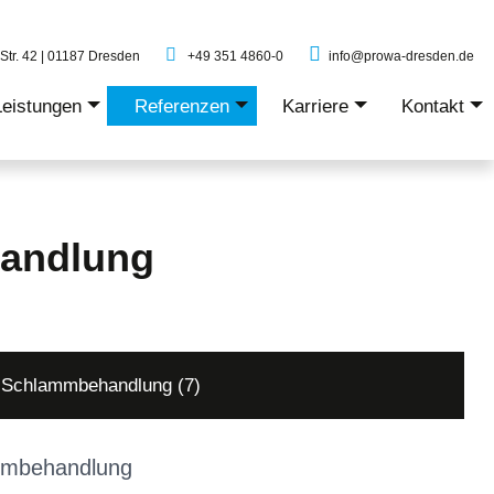
Str. 42 | 01187 Dresden
+49 351 4860-0
info@prowa-dresden.de
Leistungen
Referenzen
Karriere
Kontakt
+
+
+
+
handlung
Schlammbehandlung (7)
mbehandlung