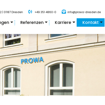
2 | 01187 Dresden
+49 351 4860-0
info@prowa-dresden.de
ungen
Referenzen
Karriere
Kontakt
+
+
+
+