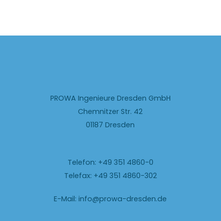
PROWA Ingenieure Dresden GmbH
Chemnitzer Str. 42
01187 Dresden
Telefon: +49 351 4860-0
Telefax: +49 351 4860-302
E-Mail:
info@prowa-dresden.de