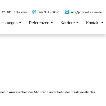
. 42 | 01187 Dresden
+49 351 4860-0
info@prowa-dresden.de
Leistungen
Referenzen
Karriere
Kontakt
+
+
+
+
r in Anwesenheit der Ministerin und Chefin der Staatskanzlei des