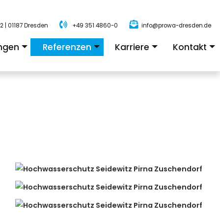
2 | 01187 Dresden
+49 351 4860-0
info@prowa-dresden.de
ungen
Referenzen
Karriere
Kontakt
+
+
+
+